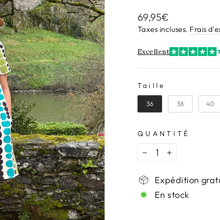
Prix
69,95€
régulier
Taxes incluses.
Frais d'
Excellent
Taille
TAILLE
36
38
40
QUANTITÉ
−
+
Expédition grat
En stock