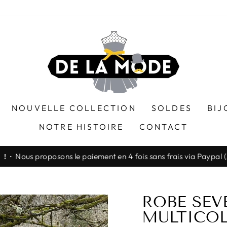
NOUVELLE COLLECTION
SOLDES
BIJ
NOTRE HISTOIRE
CONTACT
Nous proposons le paiement en 4 fois sans frais via Paypa
! ·
Diaporama
Pause
ROBE SEVE
MULTICO