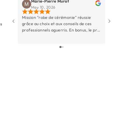
Marie-Pierre Murot
Pegg
Facebook
May 10, 2026
Mar 
Mission "robe de cérémonie" réussie
Une bouti
grâce au choix et aux conseils de ces
La Rochell
ws
professionnels aguerris. En bonus, le prix
d’y entrer
était raisonnable.
simple et 
à l’aise. 
dynamique
professionnelle. Ce
particuliè
sont juste
donnés av
Ils prenn
nous met 
notre styl
laquelle 
surtout, i
une pièce 
ils saven
quand ce n