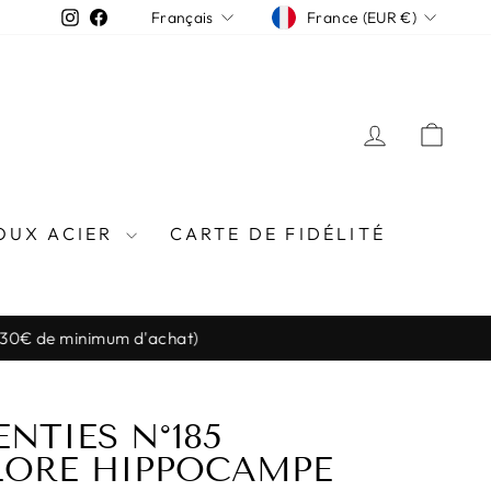
DEVISE
LANGUE
Instagram
Facebook
France (EUR €)
Français
SE CONN
PAN
OUX ACIER
CARTE DE FIDÉLITÉ
l (30€ de minimum d'achat)
NTIES N°185
LORE HIPPOCAMPE