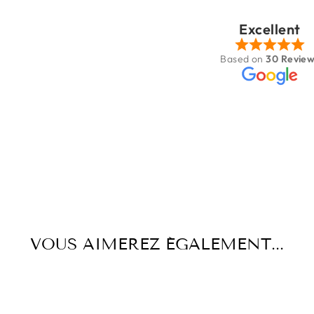
Patricia Houé
Sep 11, 2025
Excellent
Très jolie boutique
Based on
30 Revie
VOUS AIMEREZ ÉGALEMENT...