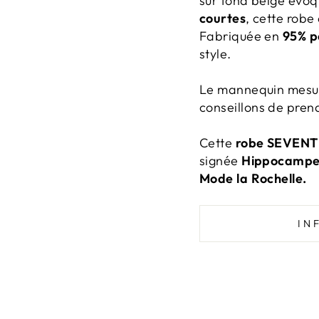
sur fond beige évoq
courtes
, cette robe
Fabriquée en
95% p
style.
Le mannequin mesure
conseillons de prend
Cette
robe SEVENTI
signée
Hippocampe 
Mode la Rochelle.
IN