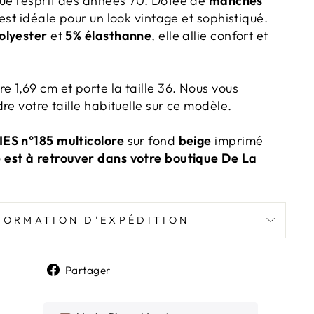
ue l’esprit des années 70. Dotée de
manches
 est idéale pour un look vintage et sophistiqué.
olyester
et
5% élasthanne
, elle allie confort et
 1,69 cm et porte la taille 36. Nous vous
re votre taille habituelle sur ce modèle.
ES n°185 multicolore
sur fond
beige
imprimé
est à retrouver dans votre boutique De La
FORMATION D'EXPÉDITION
Partager
Partager
sur