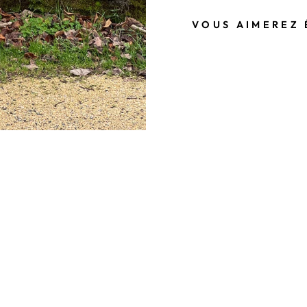
VOUS AIMEREZ 
R
O
B
E
S
E
V
E
N
T
I
E
S
N
°
1
8
5
M