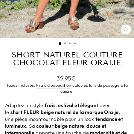
FE
(E
SHORT NATUREL COUTURE
CHOCOLAT FLEUR ORAIJE
Prix
39,95€
régulier
Taxes incluses.
Frais d'expédition
calculés lors du passage à la
caisse.
Adoptez un style
frais, estival et élégant
avec
le
short FLEUR beige naturel de la marque Oraije
,
une pièce incontournable pour un look
tendance et
lumineux
. Sa
couleur beige naturel douce et
intemporelle
apporte une touche de
modernité et de