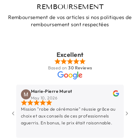
REMBOURSEMENT
Remboursement de vos articles si nos politiques de
remboursement sont respectées
Excellent
Based on
30 Reviews
Marie-Pierre Murot
May 10, 2026
Mission "robe de cérémonie" réussie grâce au
Une b
choix et aux conseils de ces professionnels
Rochel
aguerris. En bonus, le prix était raisonnable.
entre
sincèr
L’équ