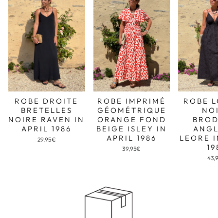
ROBE DROITE
ROBE IMPRIMÉ
ROBE 
BRETELLES
GÉOMÉTRIQUE
NO
NOIRE RAVEN IN
ORANGE FOND
BROD
APRIL 1986
BEIGE ISLEY IN
ANGL
APRIL 1986
LEORE I
29,95€
19
39,95€
43,