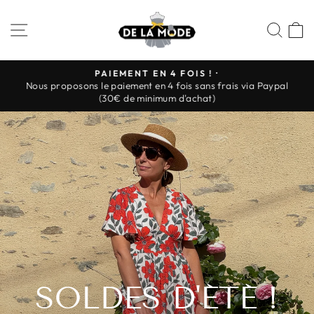
Passer
DE
au
NAVIGATION
REC
P
LA
contenu
MODE
PAIEMENT EN 4 FOIS ! ·
Nous proposons le paiement en 4 fois sans frais via Paypal
Diaporama
(30€ de minimum d'achat)
Pause
SOLDES D'ÉTÉ !