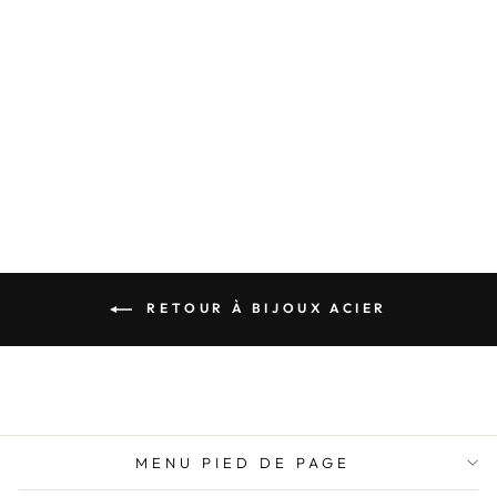
nouve
m’all
BAGUE LARGE
conse
DORÉE MULTI
n’aur
FLEURS – ACIER
INOXYDABLE
RÉGLABLE
21,95€
RETOUR À BIJOUX ACIER
MENU PIED DE PAGE