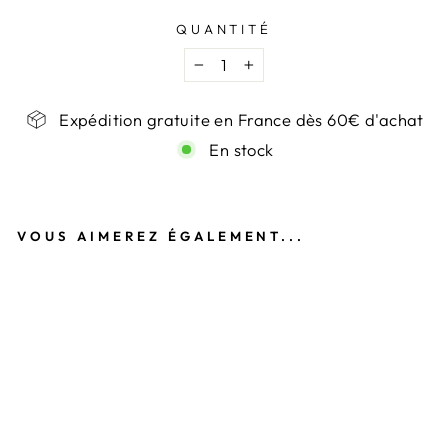
QUANTITÉ
−
+
Expédition gratuite en France dès 60€ d'achat
En stock
VOUS AIMEREZ ÉGALEMENT...
B
A
G
U
E
L
A
R
G