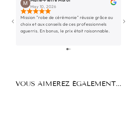
May 10, 2026
Mission "robe de cérémonie" réussie grâce au
Une b
choix et aux conseils de ces professionnels
Rochel
aguerris. En bonus, le prix était raisonnable.
entre
sincèr
L’équ
surtout t
parti
juste
beauc
temps
VOUS AIMEREZ ÉGALEMENT...
d’éco
l’occ
Et su
pièce 
aussi
pas ce
précieux. Un grand merc
Thiba