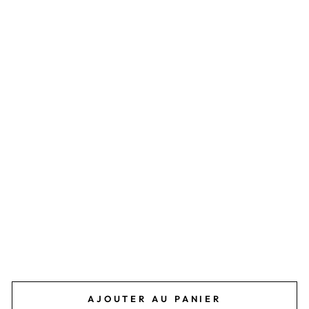
N
O
X
Y
D
A
B
L
E
R
É
G
L
A
B
L
E
21,95€
AJOUTER AU PANIER