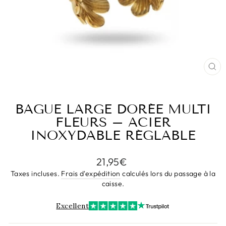
FE
(E
BAGUE LARGE DORÉE MULTI
FLEURS – ACIER
INOXYDABLE RÉGLABLE
Prix
21,95€
régulier
Taxes incluses.
Frais d'expédition
calculés lors du passage à la
caisse.
Excellent