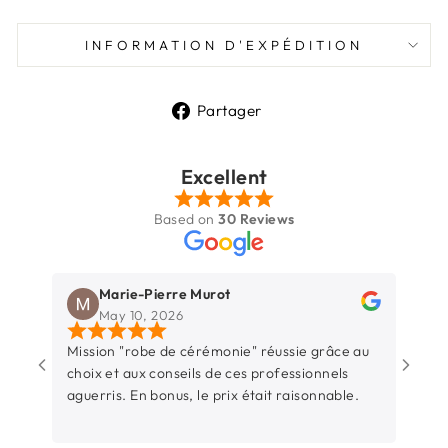
INFORMATION D'EXPÉDITION
Partager
Partager
sur
Facebook
Excellent
Based on
30 Reviews
Marie-Pierre Murot
May 10, 2026
Mission "robe de cérémonie" réussie grâce au
Une b
choix et aux conseils de ces professionnels
Rochel
aguerris. En bonus, le prix était raisonnable.
entre
sincèr
L’équ