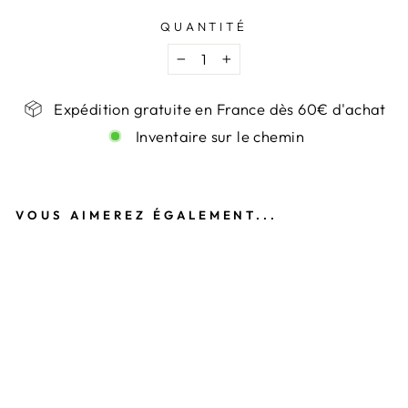
QUANTITÉ
−
+
Expédition gratuite en France dès 60€ d'achat
Inventaire sur le chemin
VOUS AIMEREZ ÉGALEMENT...
B
O
U
C
L
E
S
D
’