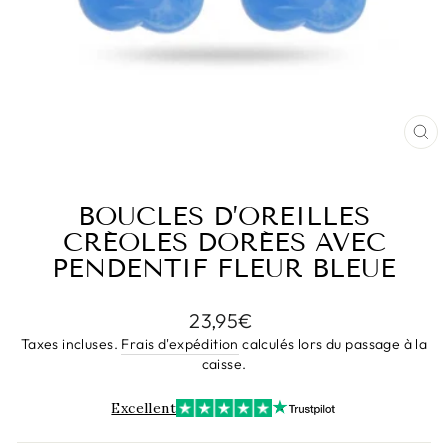
FE
(E
BOUCLES D’OREILLES
CRÉOLES DORÉES AVEC
PENDENTIF FLEUR BLEUE
Prix
23,95€
régulier
Taxes incluses.
Frais d'expédition
calculés lors du passage à la
caisse.
Excellent