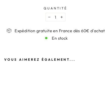
QUANTITÉ
−
+
Expédition gratuite en France dès 60€ d'achat
En stock
VOUS AIMEREZ ÉGALEMENT...
B
R
A
C
E
L
E
T
D