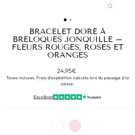
FERMER
(ESC)
BRACELET DORÉ À
BRELOQUES JONQUILLE –
FLEURS ROUGES, ROSES ET
ORANGES
Prix
24,95€
régulier
Taxes incluses.
Frais d'expédition
calculés lors du passage à la
caisse.
Excellent