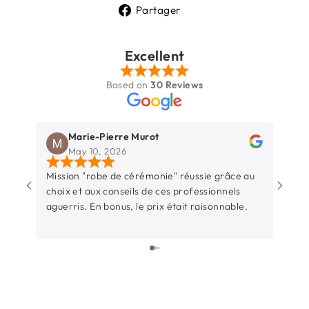
Partager
Partager
sur
Excellent
Facebook
Based on
30 Reviews
Marie-Pierre Murot
May 10, 2026
Mission "robe de cérémonie" réussie grâce au
Une b
choix et aux conseils de ces professionnels
Rochel
aguerris. En bonus, le prix était raisonnable.
entre
sincèr
L’équ
surtout t
parti
juste
beauc