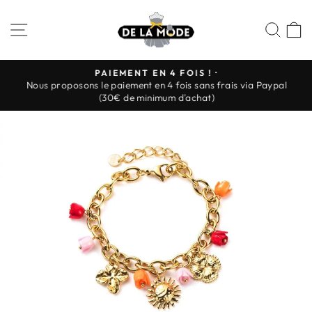
Passer
au
NAVIGATION
REC
P
contenu
PAIEMENT EN 4 FOIS ! ·
Nous proposons le paiement en 4 fois sans frais via Paypal
Diaporama
(30€ de minimum d'achat)
Pause