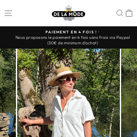
Passer
au
NAVIGATION
REC
P
contenu
PAIEMENT EN 4 FOIS ! ·
Nous proposons le paiement en 4 fois sans frais via Paypal
Diaporama
(30€ de minimum d'achat)
Pause