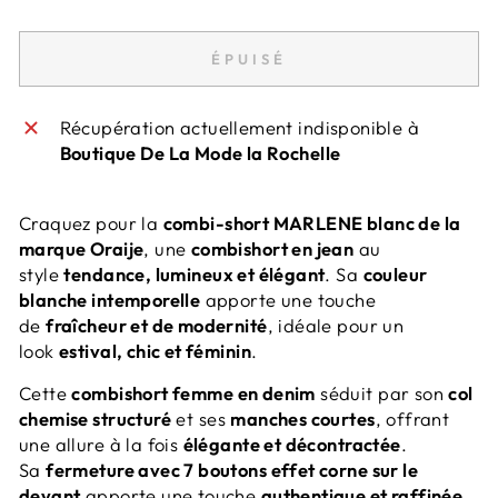
ÉPUISÉ
Récupération actuellement indisponible à
Boutique De La Mode la Rochelle
Craquez pour la
combi-short MARLENE blanc de la
marque Oraije
, une
combishort en jean
au
style
tendance, lumineux et élégant
. Sa
couleur
blanche intemporelle
apporte une touche
de
fraîcheur et de modernité
, idéale pour un
look
estival, chic et féminin
.
Cette
combishort femme en denim
séduit par son
col
chemise structuré
et ses
manches courtes
, offrant
une allure à la fois
élégante et décontractée
.
Sa
fermeture avec 7 boutons effet corne sur le
devant
apporte une touche
authentique et raffinée
,