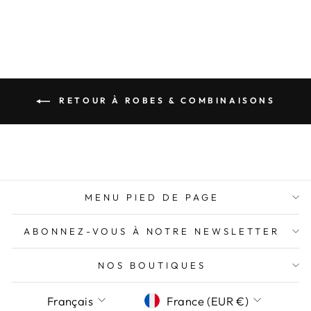
régulier
réduit
Économisez 11,99€
RETOUR À ROBES & COMBINAISONS
MENU PIED DE PAGE
ABONNEZ-VOUS À NOTRE NEWSLETTER
NOS BOUTIQUES
LANGUE
DEVISE
Français
France (EUR €)