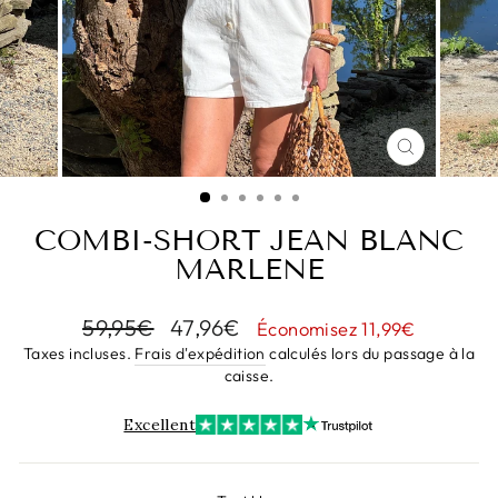
FERMER
(ESC)
COMBI-SHORT JEAN BLANC
MARLENE
Prix
Prix
59,95€
47,96€
Économisez 11,99€
régulier
réduit
Taxes incluses.
Frais d'expédition
calculés lors du passage à la
caisse.
Excellent