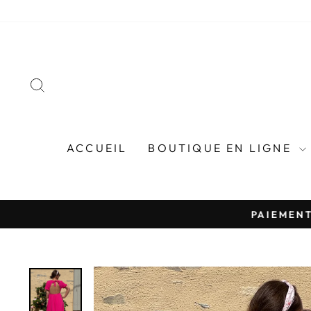
Passer
au
contenu
RECHERCHER
ACCUEIL
BOUTIQUE EN LIGNE
PAIEMENT EN 4 FOIS 