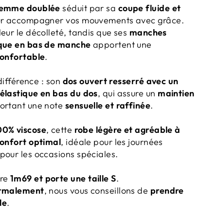
femme doublée
séduit par sa
coupe fluide et
our accompagner vos mouvements avec grâce.
eur le décolleté, tandis que ses
manches
ique en bas de manche
apportent une
confortable
.
 différence : son
dos ouvert resserré avec un
élastique en bas du dos
, qui assure un
maintien
ortant une note
sensuelle et raffinée
.
00% viscose
, cette
robe légère et agréable à
onfort optimal
, idéale pour les journées
pour les occasions spéciales.
re
1m69 et porte une taille S
.
ormalement
, nous vous conseillons de
prendre
le
.