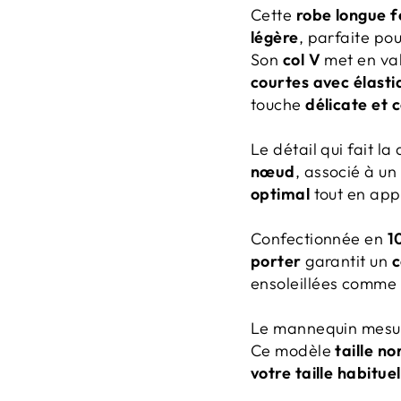
Cette
robe longue 
légère
, parfaite p
Son
col V
met en val
courtes avec élast
touche
délicate et 
Le détail qui fait la
nœud
, associé à un
optimal
tout en app
Confectionnée en
1
porter
garantit un
c
ensoleillées comme 
Le mannequin mesu
Ce modèle
taille n
votre taille habituel