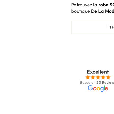
Retrouvez la
robe SO
boutique
De La Mo
IN
Patricia Houé
Sep 11, 2025
Excellent
Très jolie boutique
Based on
30 Revie