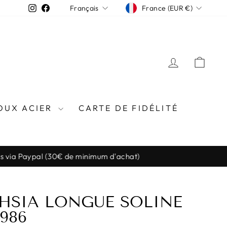
DEVISE
LANGUE
Instagram
Facebook
France (EUR €)
Français
SE CONN
PAN
OUX ACIER
CARTE DE FIDÉLITÉ
l (30€ de minimum d'achat)
HSIA LONGUE SOLINE
1986