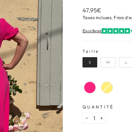
Prix
47,95€
régulier
Taxes incluses.
Frais d'
Excellent
Taille
TAILLE
S
M
L
QUANTITÉ
−
+