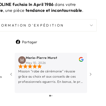
LINE fuchsia In April 1986
dans votre
de
, une pièce
tendance et incontournable
.
FORMATION D'EXPÉDITION
Partager
Partager
sur
Marie-Pierre Murot
Pegg
Facebook
May 10, 2026
Mar 
Mission "robe de cérémonie" réussie
Une bouti
grâce au choix et aux conseils de ces
La Rochell
ws
professionnels aguerris. En bonus, le prix
d’y entrer
était raisonnable.
simple et 
à l’aise. 
dynamique
professionnelle. Ce