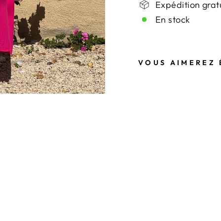
Expédition grat
En stock
VOUS AIMEREZ 
R
O
B
E
F
U
C
H
S
I
A
L
O
N