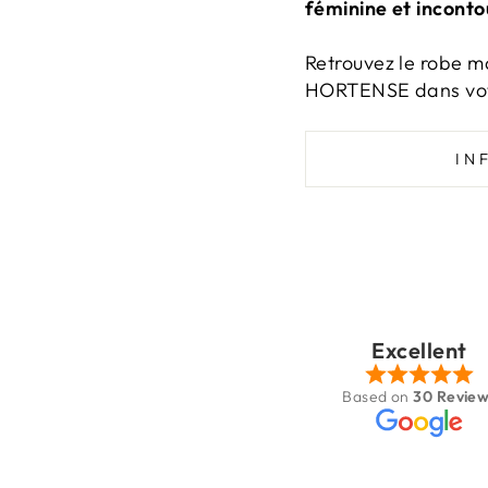
féminine et incont
Retrouvez le robe m
HORTENSE dans vot
IN
Patricia Houé
Sep 11, 2025
Excellent
Très jolie boutique
Based on
30 Revie