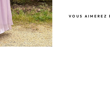
VOUS AIMEREZ 
R
O
B
E
M
A
N
C
H
E
S
A
M
É
R
I
C