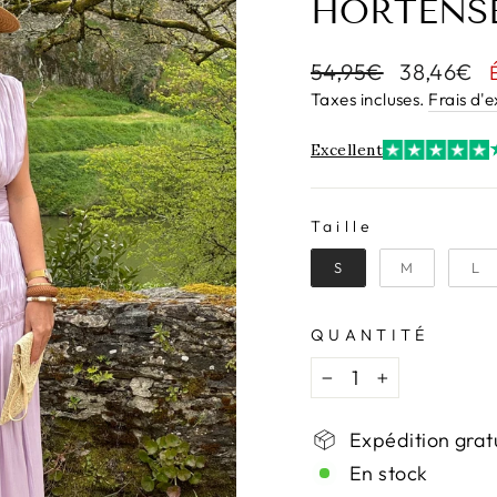
HORTENS
Prix
Prix
54,95€
38,46€
régulier
réduit
Taxes incluses.
Frais d'
Excellent
Taille
TAILLE
S
M
L
QUANTITÉ
−
+
Expédition grat
En stock