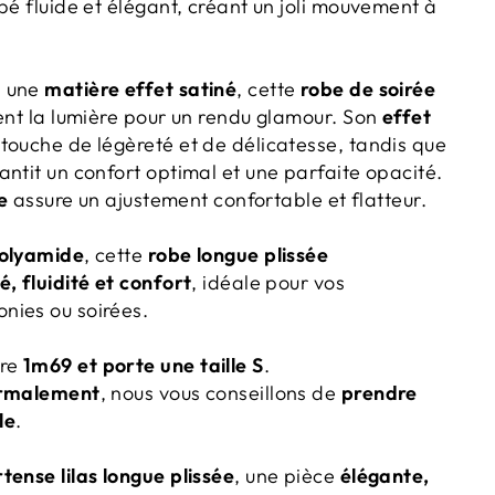
bé fluide et élégant, créant un joli mouvement à
 une
matière effet satiné
, cette
robe de soirée
nt la lumière pour un rendu glamour. Son
effet
touche de légèreté et de délicatesse, tandis que
antit un confort optimal et une parfaite opacité.
e
assure un ajustement confortable et flatteur.
olyamide
, cette
robe longue plissée
é, fluidité et confort
, idéale pour vos
nies ou soirées.
re
1m69 et porte une taille S
.
ormalement
, nous vous conseillons de
prendre
le
.
tense lilas longue plissée
, une pièce
élégante,