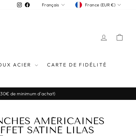
DEVISE
LANGUE
Instagram
Facebook
France (EUR €)
Français
SE CONN
PAN
OUX ACIER
CARTE DE FIDÉLITÉ
l (30€ de minimum d'achat)
NCHES AMÉRICAINES
FFET SATINÉ LILAS