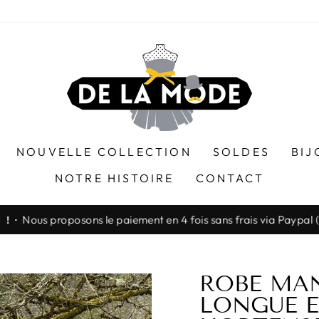
NOUVELLE COLLECTION
SOLDES
BIJ
NOTRE HISTOIRE
CONTACT
Nous proposons le paiement en 4 fois sans frais via Paypa
! ·
Diaporama
Pause
ROBE MA
LONGUE E