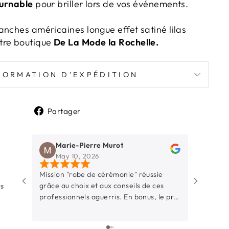
ournable
pour briller lors de vos événements.
anches américaines longue effet satiné lilas
re boutique
De La Mode la Rochelle.
FORMATION D'EXPÉDITION
Partager
Partager
sur
Marie-Pierre Murot
Pegg
Facebook
May 10, 2026
Mar 
Mission "robe de cérémonie" réussie
Une bouti
grâce au choix et aux conseils de ces
La Rochell
ws
professionnels aguerris. En bonus, le prix
d’y entrer
était raisonnable.
simple et 
à l’aise. 