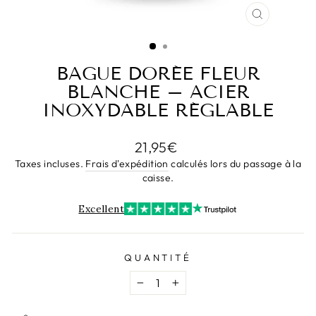
FERMER
(ESC)
BAGUE DORÉE FLEUR
BLANCHE – ACIER
INOXYDABLE RÉGLABLE
Prix
21,95€
régulier
Taxes incluses.
Frais d'expédition
calculés lors du passage à la
caisse.
Excellent
QUANTITÉ
−
+