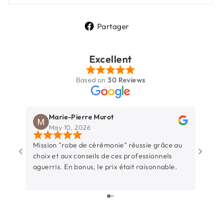
Partager
Partager
sur
Facebook
Excellent
Based on
30 Reviews
Marie-Pierre Murot
May 10, 2026
Mission "robe de cérémonie" réussie grâce au
Une b
choix et aux conseils de ces professionnels
Rochel
aguerris. En bonus, le prix était raisonnable.
entre
sincèr
L’équ
surtout t
parti
juste