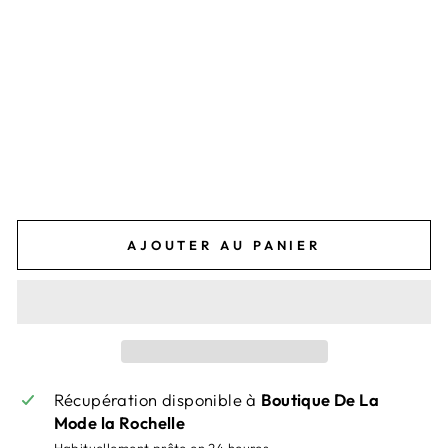
É
G
L
A
B
L
E
21,95€
AJOUTER AU PANIER
Récupération disponible à
Boutique De La
Mode la Rochelle