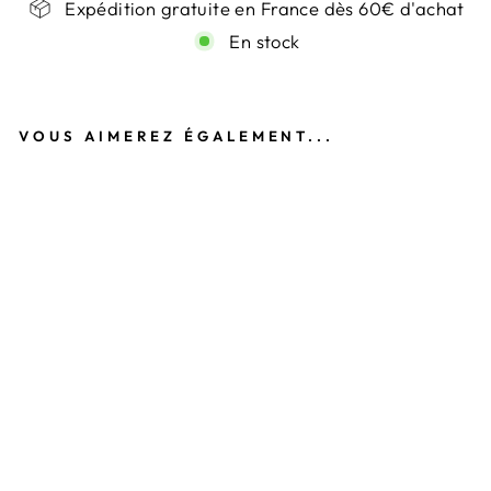
Expédition gratuite en France dès 60€ d'achat
En stock
VOUS AIMEREZ ÉGALEMENT...
B
A
G
U
E
D
O
R
É
E
F
L
E
U
R