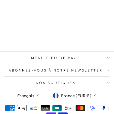
Thiba
nouve
m’all
BAGUE FLEUR
conse
DE LYS DORÉE
n’aur
EN ACIER
INOXYDABLE
21,95€
MENU PIED DE PAGE
ABONNEZ-VOUS À NOTRE NEWSLETTER
NOS BOUTIQUES
LANGUE
DEVISE
Français
France (EUR €)