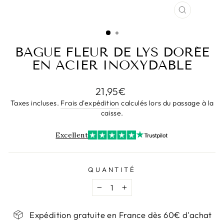
FERMER
(ESC)
BAGUE FLEUR DE LYS DORÉE
EN ACIER INOXYDABLE
Prix
21,95€
régulier
Taxes incluses.
Frais d'expédition
calculés lors du passage à la
caisse.
Excellent
QUANTITÉ
−
+
Expédition gratuite en France dès 60€ d'achat