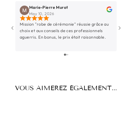
Marie-Pierre Murot
May 10, 2026
Mission "robe de cérémonie" réussie grâce au
Une b
choix et aux conseils de ces professionnels
Rochel
aguerris. En bonus, le prix était raisonnable.
entre
sincèr
L’équ
surtout t
parti
juste
beauc
temps
VOUS AIMEREZ ÉGALEMENT...
d’éco
l’occ
Et su
pièce 
aussi
pas ce
précieux. Un grand merc