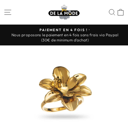
Passer
au
NAVIGATION
REC
P
contenu
PAIEMENT EN 4 FOIS ! ·
Nous proposons le paiement en 4 fois sans frais via Paypal
Diaporama
(30€ de minimum d'achat)
Pause