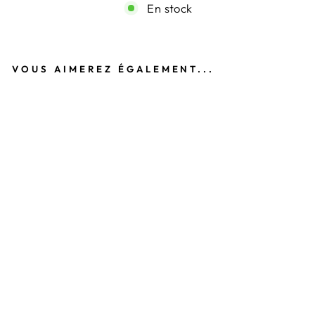
En stock
VOUS AIMEREZ ÉGALEMENT...
B
A
G
U
E
F
L
E
U
R
D
E
L
Y
S
D