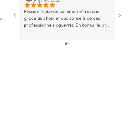
Mission "robe de cérémonie" réussie
Une bouti
grâce au choix et aux conseils de ces
La Rochell
ws
professionnels aguerris. En bonus, le prix
d’y entrer
était raisonnable.
simple et 
à l’aise. 
dynamique
professionnelle. Ce
particuliè
sont juste
donnés av
Ils prenn
nous met 
notre styl
laquelle 
surtout, i
une pièce 
ils saven
quand ce n
ça, c’est rar