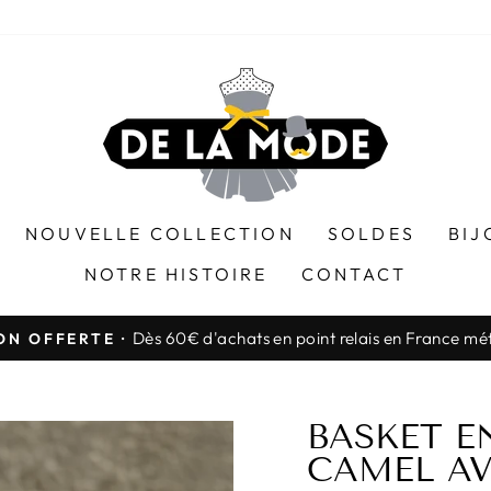
NOUVELLE COLLECTION
SOLDES
BIJ
NOTRE HISTOIRE
CONTACT
Dès 60€ d'achats en point relais en France mé
ON OFFERTE ·
Diaporama
Pause
BASKET E
CAMEL AV