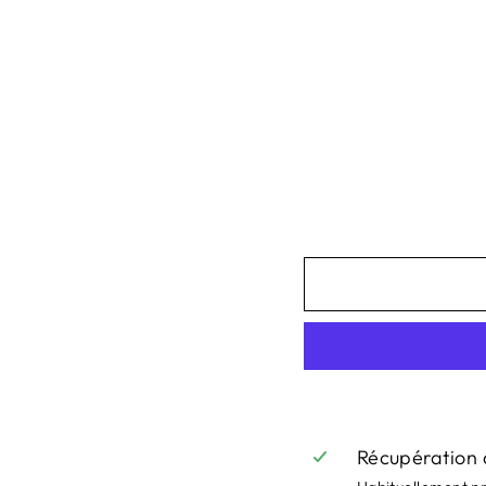
R
D
J
I
A
N
Prix
149,95€
régulier
Prix
89,97€
réduit
Économisez 59,
-40%
-40%
Récupération 