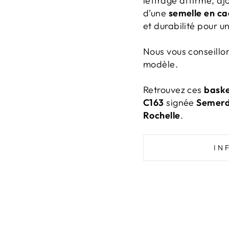
lettrage affirmé, aj
d’une
semelle en c
et durabilité pour u
Nous vous conseillon
modèle.
Retrouvez ces
baske
C163
signée
Semerd
Rochelle
.
IN
Patricia Houé
Sep 11, 2025