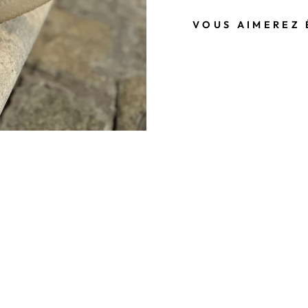
VOUS AIMEREZ 
B
A
S
K
E
T
E
N
C
U
I
R
B
L
A
N
C
H
E