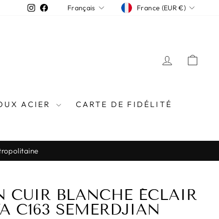
DEVISE
LANGUE
Instagram
Facebook
France (EUR €)
Français
SE CONN
PAN
OUX ACIER
CARTE DE FIDÉLITÉ
tropolitaine
N CUIR BLANCHE ÉCLAIR
A C163 SEMERDJIAN