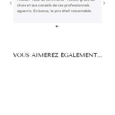
choix et aux conseils de ces professionnels
Rochel
aguerris. En bonus, le prix était raisonnable.
entre
sincèr
L’équ
surtout t
parti
juste
beauc
temps
VOUS AIMEREZ ÉGALEMENT...
d’éco
l’occ
Et su
Épuisé
pièce 
aussi
pas ce
précieux. Un grand merc
Thiba
nouve
m’all
BOUCLES
conse