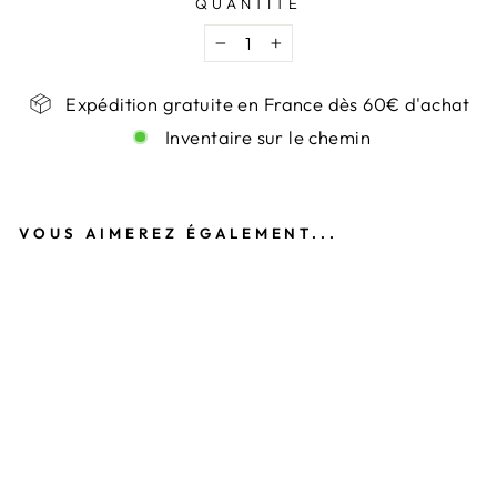
QUANTITÉ
−
+
Expédition gratuite en France dès 60€ d'achat
Inventaire sur le chemin
VOUS AIMEREZ ÉGALEMENT...
B
O
U
C
L
E
S
D
’
O