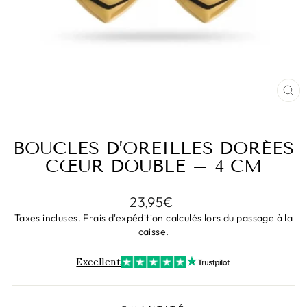
FE
(E
BOUCLES D’OREILLES DORÉES
CŒUR DOUBLE – 4 CM
Prix
23,95€
régulier
Taxes incluses.
Frais d'expédition
calculés lors du passage à la
caisse.
Excellent