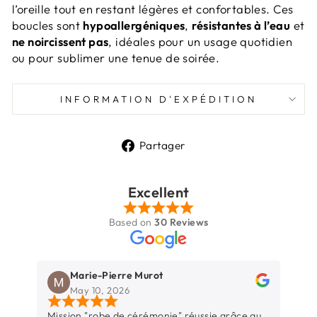
l’oreille tout en restant légères et confortables. Ces
boucles sont
hypoallergéniques
,
résistantes à l’eau
et
ne noircissent pas
, idéales pour un usage quotidien
ou pour sublimer une tenue de soirée.
INFORMATION D'EXPÉDITION
Partager
Partager
sur
Facebook
Excellent
Based on
30 Reviews
Marie-Pierre Murot
May 10, 2026
Mission "robe de cérémonie" réussie grâce au
Une b