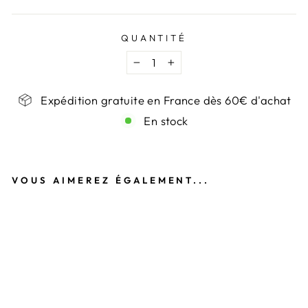
QUANTITÉ
−
+
Expédition gratuite en France dès 60€ d'achat
En stock
VOUS AIMEREZ ÉGALEMENT...
B
R
A
C
E
L
E
T