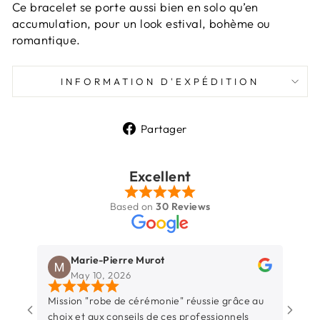
Ce bracelet se porte aussi bien en solo qu’en
accumulation, pour un look estival, bohème ou
romantique.
INFORMATION D'EXPÉDITION
Partager
Partager
sur
Facebook
Excellent
Based on
30 Reviews
Marie-Pierre Murot
May 10, 2026
Mission "robe de cérémonie" réussie grâce au
Une b
choix et aux conseils de ces professionnels
Rochel