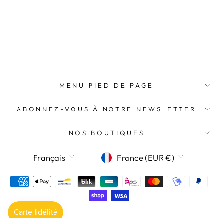
CŒUR,
MARGUERITE,
PIMENTS ET
MÉDAILLONS
24,95€
MENU PIED DE PAGE
ABONNEZ-VOUS À NOTRE NEWSLETTER
NOS BOUTIQUES
LANGUE
DEVISE
Français
France (EUR €)