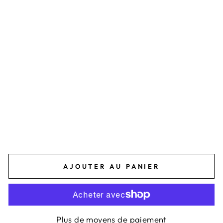
E
T
M
É
D
A
I
L
L
O
N
S
24,95€
AJOUTER AU PANIER
Plus de moyens de paiement