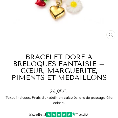
FE
(E
BRACELET DORÉ À
BRELOQUES FANTAISIE –
CŒUR, MARGUERITE,
PIMENTS ET MÉDAILLONS
Prix
24,95€
régulier
Taxes incluses.
Frais d'expédition
calculés lors du passage à la
caisse.
Excellent