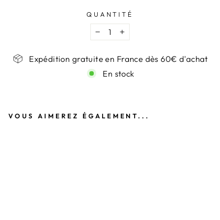
QUANTITÉ
−
+
Expédition gratuite en France dès 60€ d'achat
En stock
VOUS AIMEREZ ÉGALEMENT...
C
O
L
L
I
E
R
D
O