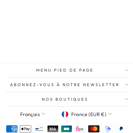
nouve
m’all
COLLIER DORÉ
conse
ACIER
n’aur
INOXYDABLE –
BRELOQUES
AMOUR, FLEUR
ET CŒUR
29,95€
MENU PIED DE PAGE
ABONNEZ-VOUS À NOTRE NEWSLETTER
NOS BOUTIQUES
LANGUE
DEVISE
Français
France (EUR €)