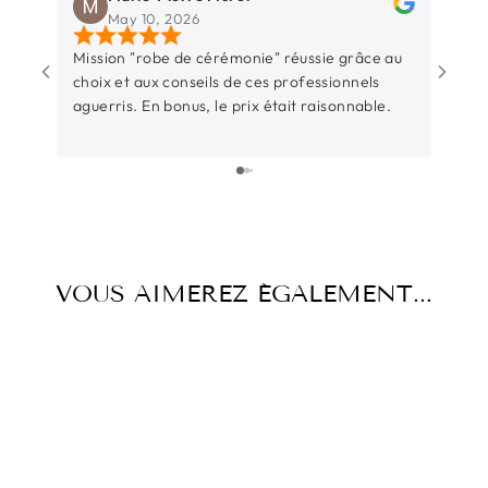
May 10, 2026
Mission "robe de cérémonie" réussie grâce au
Une b
choix et aux conseils de ces professionnels
Rochel
aguerris. En bonus, le prix était raisonnable.
entre
sincèr
L’équ
surtout t
parti
juste
beauc
temps
VOUS AIMEREZ ÉGALEMENT...
d’éco
l’occ
Et su
pièce 
aussi
pas ce
précieux. Un grand merc
Thiba