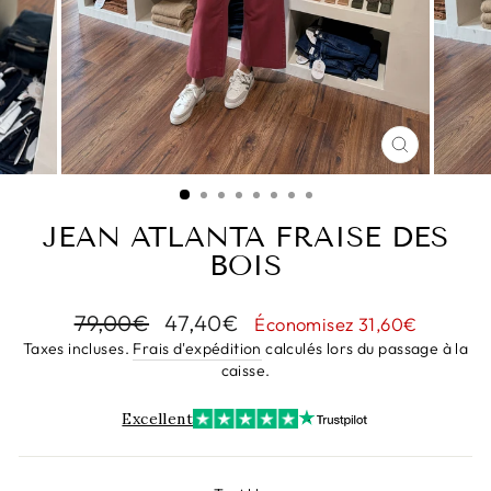
FERMER
(ESC)
JEAN ATLANTA FRAISE DES
BOIS
Prix
Prix
79,00€
47,40€
Économisez 31,60€
régulier
réduit
Taxes incluses.
Frais d'expédition
calculés lors du passage à la
caisse.
Excellent