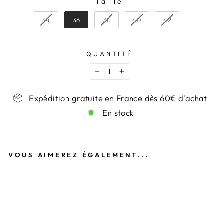
Taille
TAILLE
34
36
38
40
42
QUANTITÉ
−
+
Expédition gratuite en France dès 60€ d'achat
En stock
VOUS AIMEREZ ÉGALEMENT...
JE
A
N
AT
LA