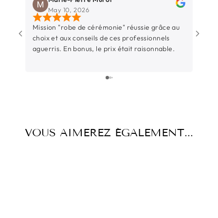
May 10, 2026
Mission "robe de cérémonie" réussie grâce au
Une b
choix et aux conseils de ces professionnels
Rochel
aguerris. En bonus, le prix était raisonnable.
entre
sincèr
L’équ
surtout t
parti
juste
beauc
temps
VOUS AIMEREZ ÉGALEMENT...
d’éco
l’occ
Et su
-40%
-40%
pièce 
aussi
pas ce
précieux. Un grand merc
Thiba