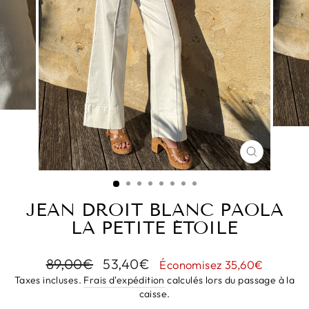
FERMER
(ESC)
JEAN DROIT BLANC PAOLA
LA PETITE ÉTOILE
Prix
Prix
89,00€
53,40€
Économisez 35,60€
régulier
réduit
Taxes incluses.
Frais d'expédition
calculés lors du passage à la
caisse.