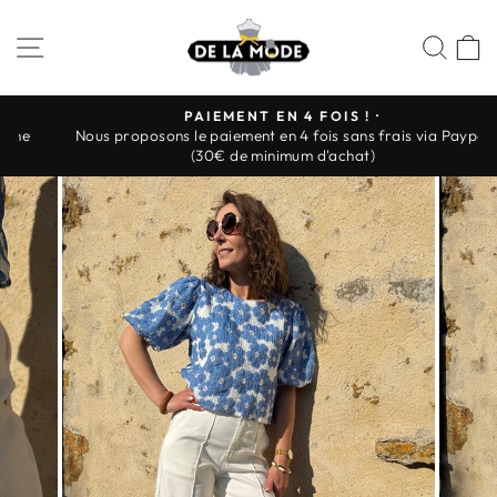
Passer
au
NAVIGATION
REC
P
contenu
PAIEMENT EN 4 FOIS ! ·
Nous proposons le paiement en 4 fois sans frais via Paypal
Diaporama
(30€ de minimum d'achat)
Pause