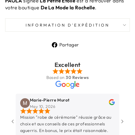
PAOLA
signée
La Petite
Étoile
est à retrouver dans
votre boutique
De La Mode la Rochelle
.
INFORMATION D'EXPÉDITION
Partager
Partager
sur
Excellent
Facebook
Based on
30 Reviews
Marie-Pierre Murot
May 10, 2026
Mission "robe de cérémonie" réussie grâce au
Une b
choix et aux conseils de ces professionnels
Rochel
aguerris. En bonus, le prix était raisonnable.
entre