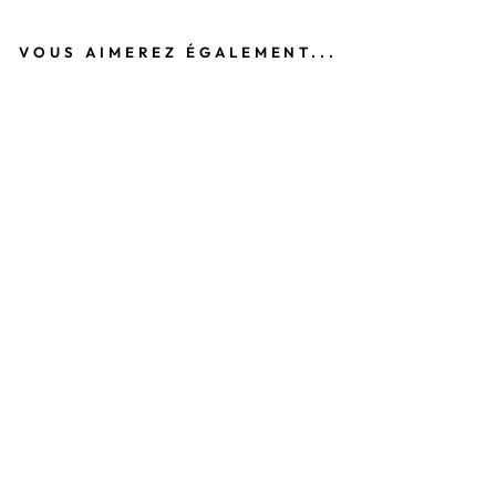
VOUS AIMEREZ ÉGALEMENT...
JE
A
N
D
R
OI
T
BL
A
N
C
PA
OL
A
LA
PE
TI
TE
ÉT