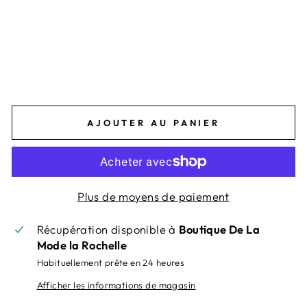
OI
LE
Prix
89,00€
régulier
Prix
53,40€
réduit
Économisez 35,60€
-40%
-40%
AJOUTER AU PANIER
Plus de moyens de paiement
Récupération disponible à
Boutique De La
Mode la Rochelle
Habituellement prête en 24 heures
Afficher les informations de magasin