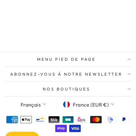
JEAN DROIT
BLANC PAOLA
LA PETITE
ÉTOILE
Prix
Prix
89,00€
53,40€
régulier
réduit
Économisez 35,60€
MENU PIED DE PAGE
ABONNEZ-VOUS À NOTRE NEWSLETTER
NOS BOUTIQUES
LANGUE
DEVISE
Français
France (EUR €)