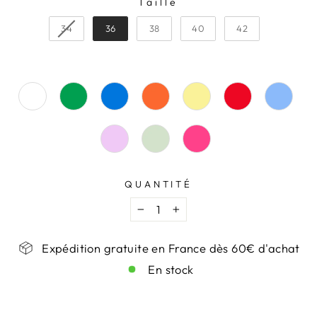
Taille
TAILLE
34
36
38
40
42
QUANTITÉ
−
+
Expédition gratuite en France dès 60€ d'achat
En stock