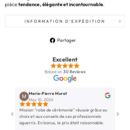
pièce
tendance, élégante et incontournable
.
INFORMATION D'EXPÉDITION
Partager
Partager
sur
Excellent
Facebook
Based on
30 Reviews
Marie-Pierre Murot
May 10, 2026
Mission "robe de cérémonie" réussie grâce au
Une b
choix et aux conseils de ces professionnels
Rochel
aguerris. En bonus, le prix était raisonnable.
entre
sincèr