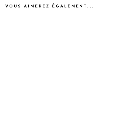
VOUS AIMEREZ ÉGALEMENT...
JE
A
N
FL
AR
E
BL
EU
LA
VA
N
DE
SO
N
N
Y
LA
PE
TI
TE
ÉT