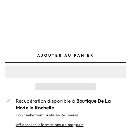
OI
LE
Prix
69,00€
régulier
Prix
55,20€
réduit
Économisez 13,80€
-20%
-20%
AJOUTER AU PANIER
Récupération disponible à
Boutique De La
Mode la Rochelle
Habituellement prête en 24 heures
Afficher les informations de magasin