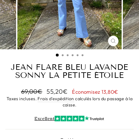
FERMER
(ESC)
JEAN FLARE BLEU LAVANDE
SONNY LA PETITE ÉTOILE
Prix
Prix
69,00€
55,20€
Économisez 13,80€
régulier
réduit
Taxes incluses.
Frais d'expédition
calculés lors du passage à la
caisse.
Excellent