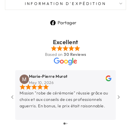
INFORMATION D'EXPÉDITION
Partager
Partager
sur
Excellent
Facebook
Based on
30 Reviews
Marie-Pierre Murot
May 10, 2026
Mission "robe de cérémonie" réussie grâce au
Une b
choix et aux conseils de ces professionnels
Rochel
aguerris. En bonus, le prix était raisonnable.
entre
sincèr
L’équ
surtout t