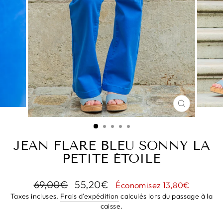
FERMER
(ESC)
JEAN FLARE BLEU SONNY LA
PETITE ÉTOILE
Prix
Prix
69,00€
55,20€
Économisez 13,80€
régulier
réduit
Taxes incluses.
Frais d'expédition
calculés lors du passage à la
caisse.