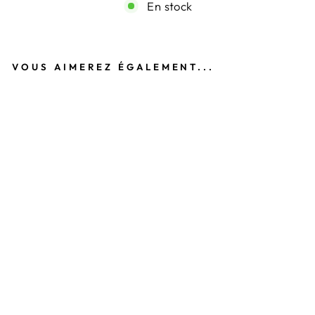
En stock
VOUS AIMEREZ ÉGALEMENT...
JE
A
N
FL
AR
E
BL
EU
SO
N
N
Y
LA
PE
TI
TE
ÉT