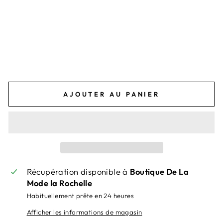
OI
LE
Prix
69,00€
régulier
Prix
55,20€
réduit
Économisez 13,80€
-20%
-20%
AJOUTER AU PANIER
Récupération disponible à
Boutique De La
Mode la Rochelle
Habituellement prête en 24 heures
Afficher les informations de magasin