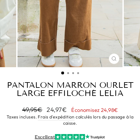
FERMER
(ESC)
PANTALON MARRON OURLET
LARGE EFFILOCHÉ LELIA
Prix
Prix
49,95€
24,97€
Économisez 24,98€
régulier
réduit
Taxes incluses.
Frais d'expédition
calculés lors du passage à la
caisse.
Excellent