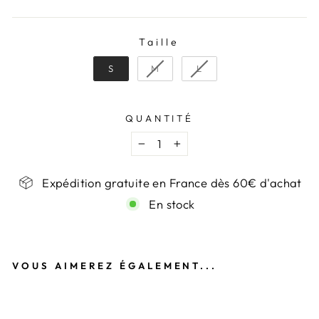
Taille
TAILLE
S
M
L
QUANTITÉ
−
+
Expédition gratuite en France dès 60€ d'achat
En stock
VOUS AIMEREZ ÉGALEMENT...
PA
NT