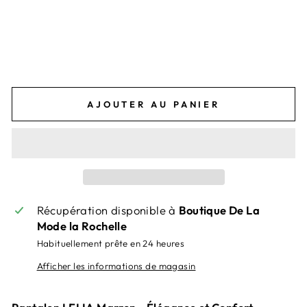
A
Prix
49,95€
régulier
Prix
24,97€
réduit
Économisez 24,98€
-50%
-50%
AJOUTER AU PANIER
Récupération disponible à
Boutique De La
Mode la Rochelle
Habituellement prête en 24 heures
Afficher les informations de magasin