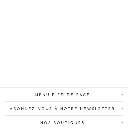
nouve
m’all
conse
n’aur
PANTALON
MARRON
OURLET LARGE
EFFILOCHÉ
LELIA
Prix
Prix
49,95€
24,97€
régulier
réduit
Économisez 24,98€
MENU PIED DE PAGE
ABONNEZ-VOUS À NOTRE NEWSLETTER
NOS BOUTIQUES