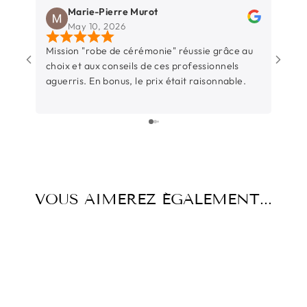
Marie-Pierre Murot
May 10, 2026
Mission "robe de cérémonie" réussie grâce au
Une b
choix et aux conseils de ces professionnels
Rochel
aguerris. En bonus, le prix était raisonnable.
entre
sincèr
L’équ
surtout t
parti
juste
beauc
temps
VOUS AIMEREZ ÉGALEMENT...
d’éco
l’occ
Et su
-50%
-50%
pièce 
aussi
pas ce
précieux. Un grand merc
Thiba