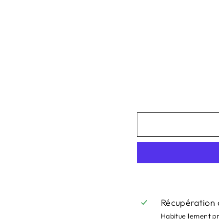
P
P
O
C
A
M
P
E
57,95€
Récupération 
Habituellement p