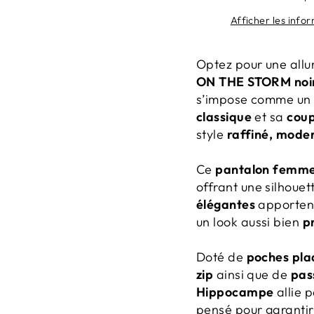
Afficher les info
Optez pour une allu
ON THE STORM noi
s’impose comme un e
classique
et sa
coup
style
raffiné, moder
Ce
pantalon femme
offrant une silhouet
élégantes
apportent
un look aussi bien
p
Doté de
poches pla
zip
ainsi que de
pas
Hippocampe
allie 
pensé pour garantir