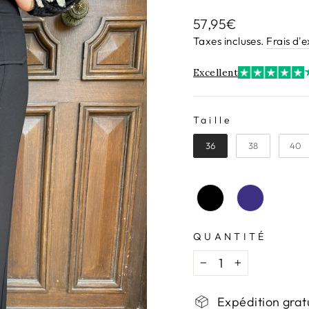
Prix
57,95€
régulier
Taxes incluses.
Frais d'
Excellent
Taille
TAILLE
36
38
40
QUANTITÉ
−
+
Expédition grat