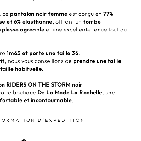
, ce
pantalon noir femme
est conçu en
77%
ose et 6% élasthanne
, offrant un
tombé
uplesse agréable
et une excellente tenue tout au
re
1m65 et porte une taille 36
.
tit
, nous vous conseillons de
prendre une taille
aille habituelle
.
on RIDERS ON THE STORM noir
otre boutique
De La Mode La Rochelle
, une
fortable et incontournable
.
FORMATION D'EXPÉDITION