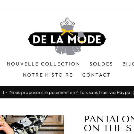
NOUVELLE COLLECTION
SOLDES
BIJ
NOTRE HISTOIRE
CONTACT
Nous proposons le paiement en 4 fois sans frais via Paypa
! ·
Diaporama
Pause
PANTALON
ON THE 