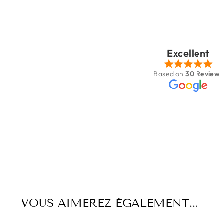
Patricia Houé
Sep 11, 2025
Excellent
Très jolie boutique
Based on
30 Revie
VOUS AIMEREZ ÉGALEMENT...