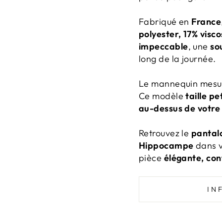
Fabriqué en
France
polyester, 17% visc
impeccable
, une
so
long de la journée.
Le mannequin mesu
Ce modèle
taille pe
au-dessus de votre t
Retrouvez le
pantal
Hippocampe
dans v
pièce
élégante, con
IN