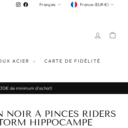
DEVISE
LANGUE
Instagram
Facebook
France (EUR €)
Français
SE CONN
PAN
OUX ACIER
CARTE DE FIDÉLITÉ
l (30€ de minimum d'achat)
 NOIR À PINCES RIDERS
STORM HIPPOCAMPE