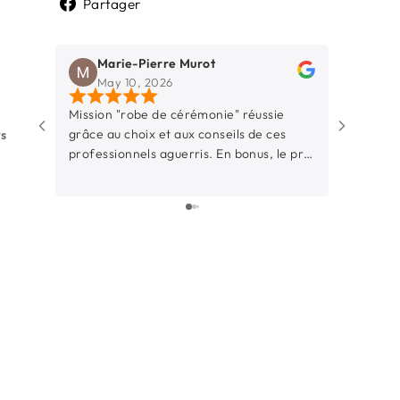
Partager
Partager
sur
Marie-Pierre Murot
Pegg
Facebook
May 10, 2026
Mar 
Mission "robe de cérémonie" réussie
Une bouti
grâce au choix et aux conseils de ces
La Rochell
ws
professionnels aguerris. En bonus, le prix
d’y entrer
était raisonnable.
simple et 
à l’aise. 
dynamique
professionnelle. Ce
particuliè
sont juste
donnés av
Ils prenn
nous met 
notre styl
laquelle 
surtout, i