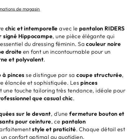
rmations de magasin
re
chic et intemporelle
avec le
pantalon RIDERS
r signé Hippocampe
, une pièce élégante qui
ssentiel du dressing féminin. Sa
couleur noire
e droite
en font un incontournable pour un
ne et polyvalent
.
 à pinces
se distingue par sa
coupe structurée
,
te élancée et sophistiquée. Les
pinces
 une touche tailoring très tendance, idéale pour
rofessionnel que casual chic
.
quées sur le devant
, d’une
fermeture bouton et
sants pour ceinture
, ce
pantalon
parfaitement
style et praticité
. Chaque détail est
 un confort optimal au quotidien.