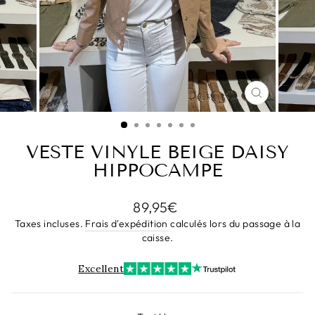
FERMER
(ESC)
VESTE VINYLE BEIGE DAISY
HIPPOCAMPE
Prix
89,95€
régulier
Taxes incluses.
Frais d'expédition
calculés lors du passage à la
caisse.
Excellent