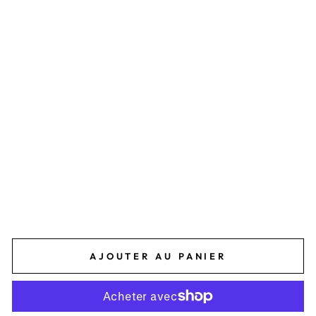
A
I
S
Y
H
I
P
P
O
C
A
M
P
E
89,95€
AJOUTER AU PANIER