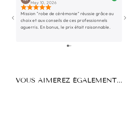
May 10, 2026
Mission "robe de cérémonie" réussie grâce au
Une b
choix et aux conseils de ces professionnels
Rochel
aguerris. En bonus, le prix était raisonnable.
entre
sincèr
L’équ
surtout t
parti
juste
beauc
temps
VOUS AIMEREZ ÉGALEMENT...
d’éco
l’occ
Et su
pièce 
aussi
pas ce
précieux. Un grand merc
Thiba
nouve