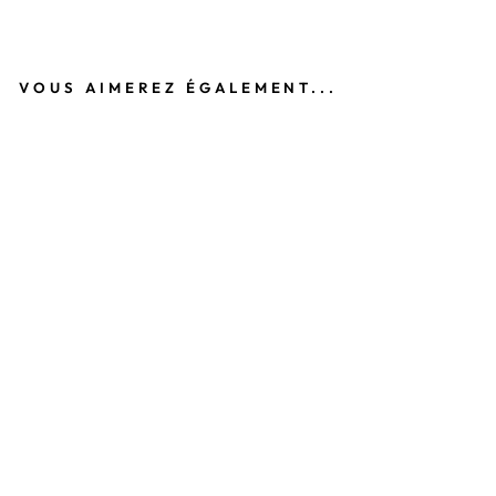
VOUS AIMEREZ ÉGALEMENT...
V
E
S
T
E
V
I
N
Y
L
E
B
E
I
G
E
D