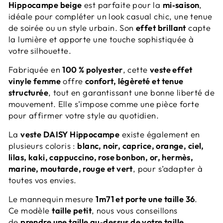
Hippocampe beige
est parfaite pour la
mi‑saison
,
idéale pour compléter un look casual chic, une tenue
de soirée ou un style urbain. Son
effet brillant
capte
la lumière et apporte une touche sophistiquée à
votre silhouette.
Fabriquée en
100 % polyester
, cette
veste effet
vinyle femme
offre
confort, légèreté et tenue
structurée
, tout en garantissant une bonne liberté de
mouvement. Elle s’impose comme une pièce forte
pour affirmer votre style au quotidien.
La
veste DAISY Hippocampe
existe également en
plusieurs coloris :
blanc, noir, caprice, orange, ciel,
lilas, kaki, cappuccino, rose bonbon, or, hermès,
marine, moutarde, rouge et vert
, pour s’adapter à
toutes vos envies.
Le mannequin mesure
1m71 et porte une taille 36
.
Ce modèle
taille petit
, nous vous conseillons
de
prendre une taille au‑dessus de votre taille