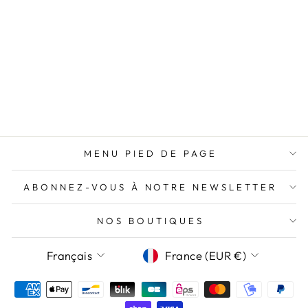
m’all
conse
n’aur
VESTE VINYLE
BEIGE DAISY
HIPPOCAMPE
89,95€
MENU PIED DE PAGE
ABONNEZ-VOUS À NOTRE NEWSLETTER
NOS BOUTIQUES
LANGUE
DEVISE
Français
France (EUR €)