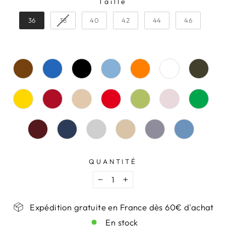
Taille
TAILLE
36
38
40
42
44
46
QUANTITÉ
−
+
Expédition gratuite en France dès 60€ d'achat
En stock