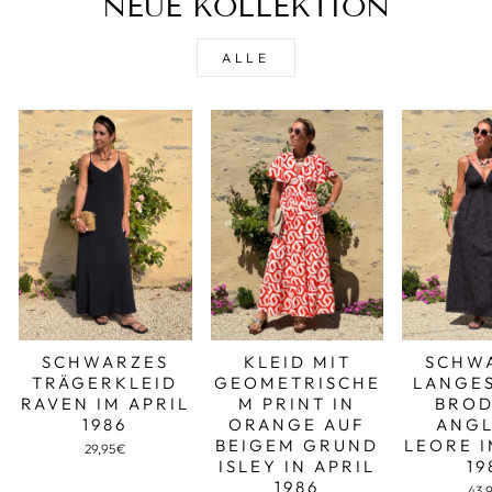
NEUE KOLLEKTION
ALLE
SCHWARZES
KLEID MIT
SCHW
TRÄGERKLEID
GEOMETRISCHE
LANGES
RAVEN IM APRIL
M PRINT IN
BROD
1986
ORANGE AUF
ANGL
BEIGEM GRUND
LEORE I
29,95€
ISLEY IN APRIL
19
1986
43,