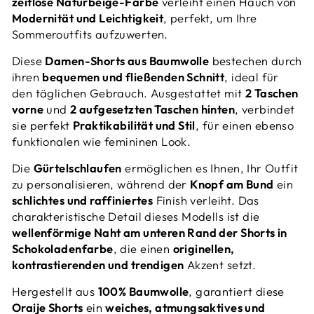
zeitlose Naturbeige-Farbe
verleiht einen Hauch von
Modernität und Leichtigkeit
, perfekt, um Ihre
Sommeroutfits aufzuwerten.
Diese
Damen-Shorts aus Baumwolle
bestechen durch
ihren
bequemen und fließenden Schnitt
, ideal für
den täglichen Gebrauch. Ausgestattet mit
2 Taschen
vorne
und
2 aufgesetzten Taschen hinten
, verbindet
sie perfekt
Praktikabilität und Stil
, für einen ebenso
funktionalen wie femininen Look.
Die
Gürtelschlaufen
ermöglichen es Ihnen, Ihr Outfit
zu personalisieren, während der
Knopf am Bund
ein
schlichtes und raffiniertes
Finish verleiht. Das
charakteristische Detail dieses Modells ist die
wellenförmige Naht am unteren Rand der Shorts in
Schokoladenfarbe
, die einen
originellen,
kontrastierenden und trendigen
Akzent setzt.
Hergestellt aus
100% Baumwolle
, garantiert diese
Oraije Shorts
ein
weiches, atmungsaktives und