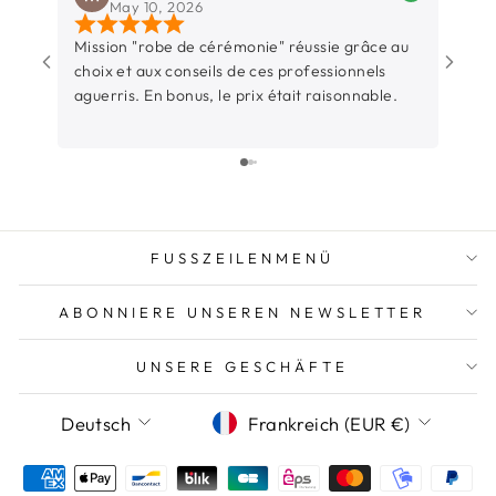
May 10, 2026
Mission "robe de cérémonie" réussie grâce au
Une b
choix et aux conseils de ces professionnels
Rochel
aguerris. En bonus, le prix était raisonnable.
entre
sincèr
L’équ
surtout t
parti
juste
beauc
FUSSZEILENMENÜ
temps
d’éco
ABONNIERE UNSEREN NEWSLETTER
l’occ
Et su
pièce 
UNSERE GESCHÄFTE
aussi
SPRACHE
WÄHRUNG
pas ce
Deutsch
Frankreich (EUR €)
précieux. Un grand merc
Thiba
nouve