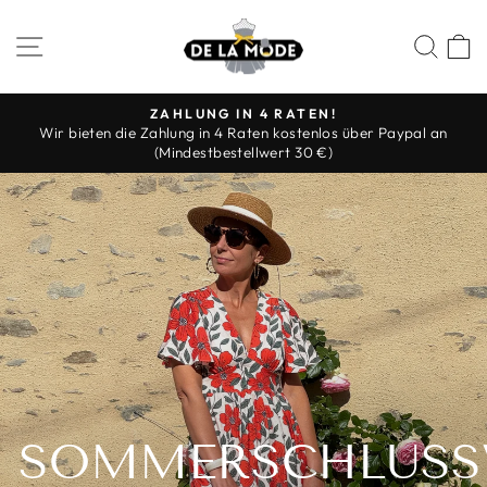
Direkt
DE
zum
SEITENNAVIGATION
SUC
LA
Inhalt
MODE
ZAHLUNG IN 4 RATEN!
Wir bieten die Zahlung in 4 Raten kostenlos über Paypal an
Pause
(Mindestbestellwert 30 €)
Diashow
SOMMERSCHLUSS