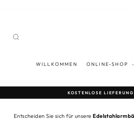
Direkt
zum
Inhalt
SUCHE
WILLKOMMEN
ONLINE-SHOP
ZAHLUNG IN 4 RAT
Entscheiden Sie sich für unsere
Edelstahlarmb